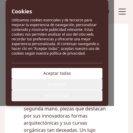
Cookies
Vende tu bolso
Utilizamos cookies esenciales y de terceros para
mejorar tu experiencia de navegación, personalizar
contenido y mostrarte publicidad relevante. Estas
cookies nos permiten analizar el uso del sitio web,
recordar tus preferencias y ofrecerte una mejor
Excelente
experiencia personalizada. Al continuar navegando o
hacer clic en "Aceptar todas", aceptas nuestro uso de
cookies según nuestra política de privacidad.
22 reseñas en
Aceptar todas
Carteras Polène
Rechazar
Personalizar
Descubre carteras Polène de
segunda mano, piezas que destacan
por sus innovadoras formas
arquitectónicas y sus curvas
orgánicas tan deseadas. Un lujo