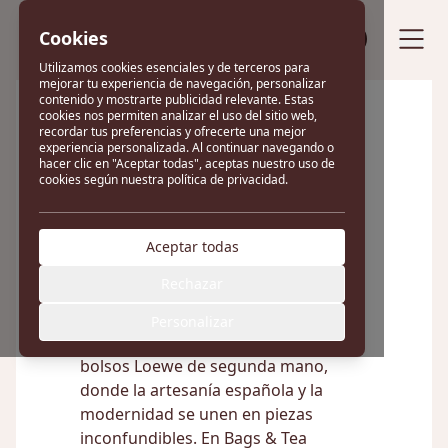
Cookies
Vende tu bolso
Utilizamos cookies esenciales y de terceros para
mejorar tu experiencia de navegación, personalizar
contenido y mostrarte publicidad relevante. Estas
cookies nos permiten analizar el uso del sitio web,
recordar tus preferencias y ofrecerte una mejor
Excelente
experiencia personalizada. Al continuar navegando o
hacer clic en "Aceptar todas", aceptas nuestro uso de
cookies según nuestra política de privacidad.
22 reseñas en
Aceptar todas
Bolsos Loewe
Rechazar
Personalizar
Sumérgete en el universo de los
bolsos Loewe de segunda mano,
donde la artesanía española y la
modernidad se unen en piezas
inconfundibles. En Bags & Tea