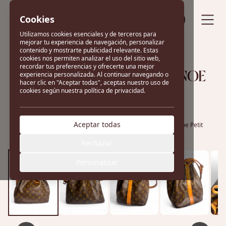
Cookies
Vende tu bolso
Utilizamos cookies esenciales y de terceros para
mejorar tu experiencia de navegación, personalizar
contenido y mostrarte publicidad relevante. Estas
cookies nos permiten analizar el uso del sitio web,
recordar tus preferencias y ofrecerte una mejor
experiencia personalizada. Al continuar navegando o
BOLSO LOUIS VUITTON NOE
hacer clic en "Aceptar todas", aceptas nuestro uso de
cookies según nuestra política de privacidad.
PETIT
Aceptar todas
Tienda
Bolsos Louis Vuitton
Bolso Louis Vuitton Noe Petit
Rechazar
Personalizar